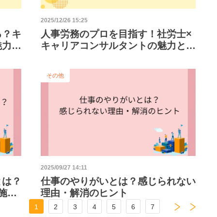
2025/12/26 15:25
る？キ
人事労務のプロを目指す！社労士×
魅力を
キャリアコンサルタントの魅力と可
能性を徹底解説
その他
2025/09/27 14:11
とは？
仕事のやりがいとは？感じられない
施策
理由・解消のヒント
1
2
3
4
5
6
7