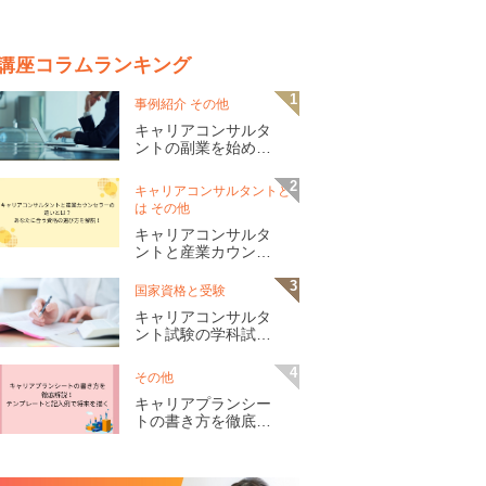
講座コラムランキング
事例紹介 その他
キャリアコンサルタ
ントの副業を始める
方法は？未経験から
の収入アップのポイ
キャリアコンサルタントと
ントを解説
は その他
キャリアコンサルタ
ントと産業カウンセ
ラーの違いとは？あ
なたに合う資格の選
国家資格と受験
び方を解説！
キャリアコンサルタ
ント試験の学科試験
とは？形式・出題範
囲や合格に向けた対
その他
策を紹介
キャリアプランシー
トの書き方を徹底解
説！テンプレートと
記入例で将来を描く