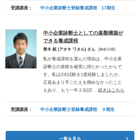
す。当時、私は26～27歳で、求人広告メ
受講講座：
中小企業診断士登録養成課程 17期生
ーカーで働いていました。担当業務は、
中小企業のお客様に求人広告の掲載を営
業することです。毎日のように担当地区
中小企業診断士としての基盤構築が
のお客様、主に経営者や採用責任者を訪
できる養成課程
ね、「人材は足りていますか？」「どん
青木 航 (アオキ ワタル) さん
[神奈川県]
な人材をお望みですか？」などの会話を
交わしていました。
私が養成課程を選んだ理由は、中小企業
そうした業務に携わっているうちに、
診断士の資格を確実に得たかったからで
自分の中にいくつかの疑問がわいてきま
す。私は2次試験を1度経験しましたが、
した。
正直あまり手ごたえを掴めなかったこと
「希望の人材を採用すると、この会社
もあり、もう一年２次試験合格を目指し
続きはこちら
には何が生まれるのだろうか？」
て失敗したら・・・また１次から再チャ
「採用された人のキャリアはどう形成
レンジ・・・等、消極的な発想ばかりで
受講講座：
中小企業診断士登録養成課程 ９期生
されていくのだろうか？」
した。2次試験の不合格通知を手にした
「果たして、お客様が望むターゲット
時、無意識のうちに1次試験合格で一息つ
はその企業にとって適切なのだろう
いてしまっていたのか、ここまでの苦労
か？」
がサンクコストになってしまうと強い危
一覧を見る