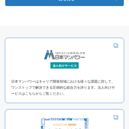
「そもそもこの会社は将来どうなりた
機感を覚えました。改めて私はなぜ中小
いのだろうか？」
企業診断士を志したのかを自身に問い、
でも、当時の自分の仕事は求人広告の
絶対に最後までやり遂げるという決意を
営業です。
し、より確実性の高い養成課程行きを決
ターゲットの適正化は提案できますが、
めました。 そして日本マンパワーを選
経営に関わる部分には踏み込めません。
んだ理由は、以下基本方針に共感したか
私にそうした知識があるわけでもありま
らです。 ・「理論」と「実務」の融合 ・
せん。それが非常にもどかしく感じ、経
知識は使い磨かれ活かされる 加えて、仕
営に関するアドバイザーやコンサルタン
事をしながら通学可能であるため、日本
トについて調べました。そうして知った
マンパワーでお世話になることに決めま
のが、診断士です。診断士に求められる
した。
日本マンパワーはキャリア開発領域における様々な課題に対して、
知識を身につければ、経営全般に関する
ワンストップで解決できる圧倒的な総合力を誇ります。法人向けサ
適切な提案ができるのではないだろう
ービスはこちらからご覧ください。
か。そうした思いが、診断士をめざすき
っかけになりました。