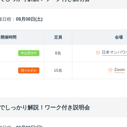
催日程：
08月08日(土)
開催時間
定員
会場
日本マンパワ
0
8名
申込受付中
Zoom
0
15名
残りわずか
までしっかり解説！ワーク付き説明会