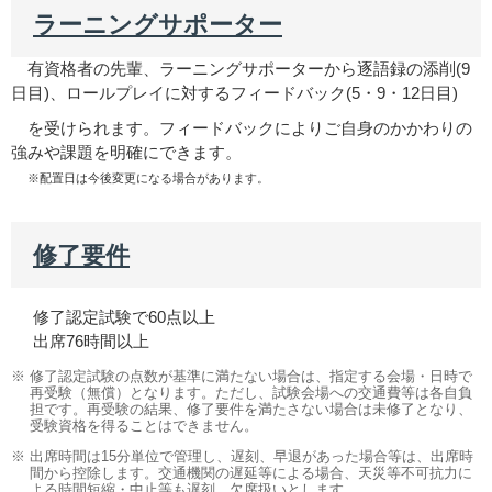
ラーニングサポーター
有資格者の先輩、ラーニングサポーターから逐語録の添削(9
日目)、ロールプレイに対するフィードバック(5・9・12日目)
を受けられます。フィードバックによりご自身のかかわりの
強みや課題を明確にできます。
※配置日は今後変更になる場合があります。
修了要件
修了認定試験で60点以上
出席76時間以上
※ 修了認定試験の点数が基準に満たない場合は、指定する会場・日時で
再受験（無償）となります。ただし、試験会場への交通費等は各自負
担です。再受験の結果、修了要件を満たさない場合は未修了となり、
受験資格を得ることはできません。
※ 出席時間は15分単位で管理し、遅刻、早退があった場合等は、出席時
間から控除します。交通機関の遅延等による場合、天災等不可抗力に
よる時間短縮・中止等も遅刻、欠席扱いとします。