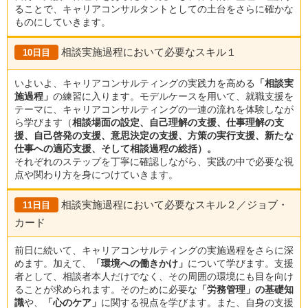
ることで、キャリアコンサルタントとしての土台をさらに確かな
ものにしていきます。
相談実施過程において必要なスキル１
10日目
いよいよ、キャリアコンサルティングの実践力を高める
「相談実
施過程」
の練習に入ります。モデルケースを用いて、就職支援を
テーマに、キャリアコンサルティングの一連の流れを体験しなが
ら学びます（
相談場面の設定、自己理解の支援、仕事理解の支
援、自己啓発の支援、意思決定の支援、方策の実行支援、新たな
仕事への適応支援、そして相談過程の総括）。
それぞれのステップを丁寧に確認しながら、実践の中で必要な視
点や関わり方を身につけていきます。
相談実施過程において必要なスキル２／ジョブ・
11日目
カード
前日に続いて、キャリアコンサルティングの実施過程をさらに深
めます。加えて、
「環境への働きかけ」
について学びます。支援
者として、相談者本人だけでなく、その周囲の環境にも目を向け
ることが求められます。そのために必要な
「労務管理」の基礎知
識
や、
「心のケア」
に関する視点を学びます。また、自身の支援