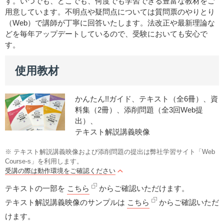
す。いつでも、どこでも、何度でも学習できる豊富な教材をご
用意しています。不明点や疑問点については質問票のやりとり
（Web）で講師が丁寧に回答いたします。法改正や最新理論な
どを毎年アップデートしているので、受験においても安心で
す。
使用教材
かんたん!!ガイド、テキスト（全6冊）、資
料集（2冊）、添削問題（全3回Web提
出）、
テキスト解説講義映像
※ テキスト解説講義映像および添削問題の提出は弊社学習サイト「Web
Course-s」を利用します。
受講の際は動作環境をご確認ください
テキストの一部を
こちら
からご確認いただけます。
テキスト解説講義映像のサンプルは
こちら
からご確認いただ
けます。