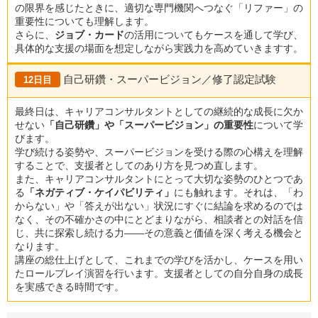
の限界を感じたときに、適切な専門機関へつなぐ「リファー」の
重要性についても理解します。
さらに、
ジョブ・カード
の活用についてもケースを通して学び、
具体的な支援の場面を想定しながら実践力を高めていきますす。
自己研鑽・スーパービジョン／修了認定試験
12日目
最終日は、キャリアコンサルタントとしての継続的な成長に欠か
せない
「自己研鑽」や「スーパービジョン」の重要性
について学
びます。
学び続ける姿勢や、スーパービジョンを受ける際の心構えを理解
することで、支援者としてのあり方を見つめ直します。
また、キャリアコンサルタントにとって大切な姿勢のひとつであ
る
「ネガティブ・ケイパビリティ」
にも触れます。それは、「わ
からない」や「答えが出ない」状況にすぐに結論を求めるのでは
なく、その不確かさの中にとどまりながら、相談者との対話を信
じ、共に探索し続ける力――その意義と価値を深く考える機会と
なります。
講座の総仕上げとして、これまでの学びを活かし、ケースを用い
たロールプレイ演習を行います。支援者としての自分自身の成長
を実感できる時間です。