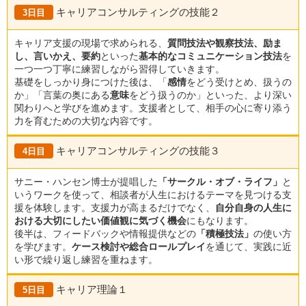
キャリアコンサルティングの技能２
3日目
キャリア支援の現場で求められる、
質問技法や観察技法、励ま
し、言いかえ、要約
といった
基本的なコミュニケーション技法
を
一つ一つ丁寧に練習しながら習得していきます。
基礎をしっかり身につけた後は、「
感情
をどう受けとめ、扱うの
か」「言葉の奥にある
意味
をどう扱うのか」といった、より深い
関わりへと学びを進めます。支援者として、相手の心に寄り添う
力を育むための大切な内容です。
キャリアコンサルティングの技能３
4日目
サニー・ハンセン博士が提唱した
「サークル・オブ・ライフ」
と
いうワークを使って、相談者が人生におけるテーマを見つける支
援を体験します。支援力が高まるだけでなく、
自分自身の人生に
おける大切にしたい価値観に気づく機会
にもなります。
後半は、フィードバックや情報提供などの
「積極技法」
の使い方
を学びます。
ケース検討や総合ロールプレイ
を通じて、実践に近
い形で繰り返し練習を重ねます。
キャリア理論１
5日目