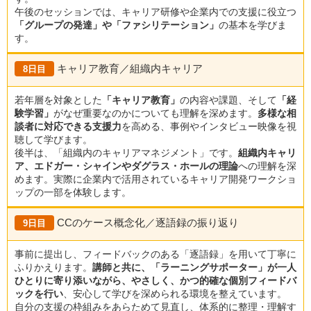
午後のセッションでは、キャリア研修や企業内での支援に役立つ
「グループの発達」や「ファシリテーション」
の基本を学びま
す。
キャリア教育／組織内キャリア
8日目
若年層を対象とした
「キャリア教育」
の内容や課題、そして
「経
験学習」
がなぜ重要なのかについても理解を深めます。
多様な相
談者に対応できる支援力
を高める、事例やインタビュー映像を視
聴して学びます。
後半は、「組織内のキャリアマネジメント」です。
組織内キャリ
ア、エドガー・シャインやダグラス・ホールの理論
への理解を深
めます。実際に企業内で活用されているキャリア開発ワークショ
ップの一部を体験します。
CCのケース概念化／逐語録の振り返り
9日目
事前に提出し、フィードバックのある「逐語録」を用いて丁寧に
ふりかえります。
講師と共に、「ラーニングサポーター」が一人
ひとりに寄り添いながら、やさしく、かつ的確な個別フィードバ
ックを行い
、安心して学びを深められる環境を整えています。
自分の支援の枠組みをあらためて見直し、体系的に整理・理解す