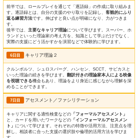
前半では、ロールプレイを通じて「逐語録」の作成に取り組みま
す。逐語録とは、自分の支援のやり取りを記録し、
客観的にふり
返る練習方法
です。伸ばすと良い点が明確になり、力がつきま
す。
後半では、
主要なキャリア理論
について学びます。スーパー、ホ
ランドといった理論家の考え方を、知識として学ぶだけでなく、
実際の支援にどう活かすかを演習などで体験的に学びます。
キャリア理論２
6日目
クルンボルツ、シュロスバーグ、ハンセン、SCCT、サビカスと
いった理論の続きを学びます。
翻訳付きの理論家本人による映像
を視聴できる
機会もあり、理論をより身近に感じながら理解を深
めることができます。
アセスメント／ファシリテーション
7日目
キャリアに関する適性検査などの
「フォーマルアセスメント」
と、カードを用いたワークなどの
「インフォーマルアセスメン
ト」
について学びます。それぞれの特徴や活用方法、注意点を理
解し、相談者に合った支援の選択肢や倫理的活用方法を学びま
す。