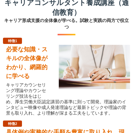
キャリアコンサルタント養成講座（通
信教育）
キャリア形成支援の全体像が学べる。試験と実践の両方で役立
つ
特徴1
必要な知識・ス
キルの全体像が
わかり、網羅的
に学べる
キャリアカウンセリ
ング理論やカウンセ
リング技法をはじ
め、厚生労働大臣認定講習の基準に則って開発。理論家のイ
ンタビュー映像や成人発達理論など最新トピックや理論の背
景も取り入れ、より理解が深まる工夫をしています。
特徴2
具体例や実務的な手順を豊富に取り入れ、現