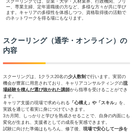
スクーリングでは、企業・大学・人材業界、行政機関、フリ
ー、専業主婦、定年退職後の方など、多様な方々が共に学び
ます。キャリアの多様性を体感しつつ、資格取得後の活動で
のネットワークを得る場にもなります。
スクーリング（通学・オンライン）の
内容
スクーリングは、1クラス20名の
少人数制
で行います。実習の
機会が豊富に用意されており、キャリアコンサルティングの
現
場経験を積んだ選び抜かれた講師
から指導を受けることができ
ます。
キャリア支援の現場で求められる
「心構え」や「スキル」
を、
実践を通じて着実に身につけていきます。
3カ月間、しっかりと学びを熟成させることで、自身の内面にも
変化が生まれ、支援者としての成長を実感できます。
試験に向けた準備はもちろん、修了後、
現場で安心して一歩を