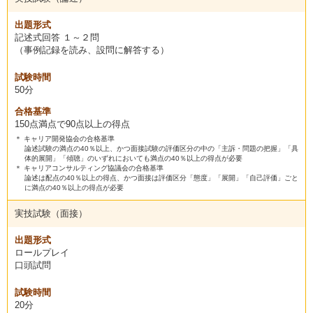
出題形式
記述式回答 １～２問
（事例記録を読み、設問に解答する）
試験時間
50分
合格基準
150点満点で90点以上の得点
＊ キャリア開発協会の合格基準
論述試験の満点の40％以上、かつ面接試験の評価区分の中の「主訴・問題の把握」「具
体的展開」「傾聴」のいずれにおいても満点の40％以上の得点が必要
＊ キャリアコンサルティング協議会の合格基準
論述は配点の40％以上の得点、かつ面接は評価区分「態度」「展開」「自己評価」ごと
に満点の40％以上の得点が必要
実技試験（面接）
出題形式
ロールプレイ
口頭試問
試験時間
20分