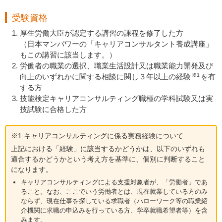
受験資格
厚生労働大臣が認定する講習の課程を修了した方
（日本マンパワーの「キャリアコンサルタント養成講座」
もこの講習に該当します。）
労働者の職業の選択、職業生活設計又は職業能力開発及び
向上のいずれかに関する相談に関し３年以上の経験
を有
※1
する方
技能検定キャリアコンサルティング職種の学科試験又は実
技試験に合格した方
※1 キャリアコンサルティングに係る実務経験について
上記における「経験」に該当するかどうかは、以下のいずれも
適合するかどうかという考え方を基準に、個別に判断すること
になります。
キャリアコンサルティングによる支援対象者が、「労働者」であ
ること。なお、ここでいう労働者とは、現在就業している方のみ
ならず、現在仕事を探している求職者（ハローワーク等の職業紹
介機関に求職の申込みを行っている方、学卒就職希望者等）を含
みます。