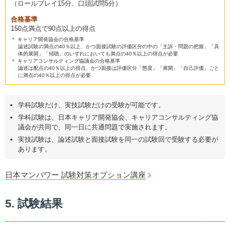
（ロールプレイ15分、口頭試問5分）
合格基準
150点満点で90点以上の得点
＊ キャリア開発協会の合格基準
論述試験の満点の40％以上、かつ面接試験の評価区分の中の「主訴・問題の把握」「具
体的展開」「傾聴」のいずれにおいても満点の40％以上の得点が必要
＊ キャリアコンサルティング協議会の合格基準
論述は配点の40％以上の得点、かつ面接は評価区分「態度」「展開」「自己評価」ごと
に満点の40％以上の得点が必要
学科試験だけ、実技試験だけの受験が可能です。
学科試験は、日本キャリア開発協会、キャリアコンサルティング協
議会が共同で、同一日に共通問題で実施されます。
実技試験は、論述試験と面接試験を同一の試験回で受験する必要が
あります。
日本マンパワー 試験対策オプション講座
5. 試験結果