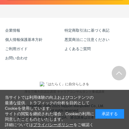
企業情報
特定商取引法に基づく表記
個人情報保護基本方針
悪質商法にご注意ください
ご利用ガイド
よくあるご質問
お問い合わせ
厚生労働大臣認定講習 キャリアコンサルタント養成講座
当サイトでは利用体験の向上およびコンテンツの
最適な提供、トラフィックの分析を目的として
Copyrightc 2006-2025 Nippon Manpower Co., Ltd.
Cookieを使用しています。
All rights reserved.
サイトの閲覧を継続された場合、Cookieの利用に
承諾する
キャリアコンサルタント、CDA、通信講座は日本マンパワー
同意したことものといたします。
詳細については
プライバシーポリシー
をご確認く