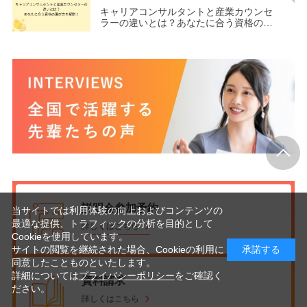
キャリアコンサルタントと産業カウンセ
ラーの違いとは？あなたに合う資格の選
び方を解説！
説明会参加予約
当サイトでは利用体験の向上およびコンテンツの
最適な提供、トラフィックの分析を目的として
詳しくはこちら
Cookieを使用しています。
サイトの閲覧を継続された場合、Cookieの利用に
承諾する
同意したことものといたします。
詳細については
プライバシーポリシー
をご確認く
資料請求
ださい。
詳しくはこちら