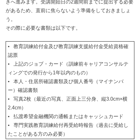
きへ進みます。受講開始日の2週間前までに提出する必要
があるため、直前に焦らないよう準備をしておきましょ
う。
その際に必要な書類は以下です。
•
教育訓練給付金及び教育訓練支援給付金受給資格確
認票
•
上記のジョブ・カード（訓練前キャリアコンサルテ
ィングでの発行から1年以内のもの）
•
本人・住居所確認書類及び個人番号（マイナンバ
ー）確認書類
•
写真2枚（最近の写真、正面上三分身、縦3.0cm×横
2.4cm）
•
払渡希望金融機関の通帳またはキャッシュカード
•
専門実践教育訓練給付再受給時報告（過去に受給し
たことがある方のみ必要）