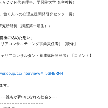
法人ＡＣＣＮ代表理事、学習院大学 名誉教授）
教授、働く人への心理支援開発研究センター長）
ア研究所所長（講座第一期生））
講座に込めた想い」
ャリアコンサルティング事業責任者）【映像】
キャリアコンサルタント養成講座開発者）【コメント】
er.co.jp/cc/interview/#T5SHERN4
ます。
---誰もが夢中になれる社会を---
=================