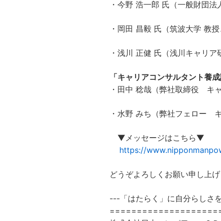
・今野 浩一郎 氏（一般財団
・岡田 昌毅 氏（筑波大学 
・浅川 正健 氏（浅川キャリ
「キャリアコンサルタント養成
・田中 稔哉（弊社取締役 キ
・水野 みち（弊社フェロー 
▼メッセージはこちら▼
https://www.nipponmanpow
どうぞよろしくお願い申し上げ
---「はたらく」に自分らしさを
====================