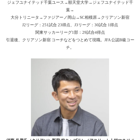
ジェフユナイテッド千葉ユース→順天堂大学→ジェフユナイテッド千
葉→
大分トリニータ→ファジアーノ岡山→SC相模原→クリアソン新宿
J2
リーグ：251試合 23得点、J3リーグ：30試合 1得点
関東サッカーリーグ1部：29試合4得点
引退後、クリアソン新宿 コーチなどをつとめて現職。JFA 公認B級コー
チ。