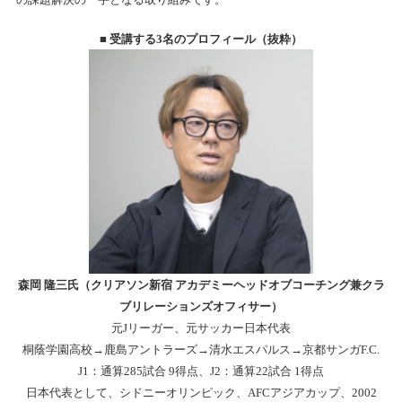
■
受講する3名のプロフィール（抜粋）
森岡 隆三氏（クリアソン新宿 アカデミーヘッドオブコーチング兼クラ
ブリレーションズオフィサー）
元Jリーガー、元サッカー日本代表
桐蔭学園高校→鹿島アントラーズ→清水エスパルス→京都サンガF.C.
J1
：通算285試合 9得点、J2：通算22試合 1得点
日本代表として、シドニーオリンピック、AFCアジアカップ、2002