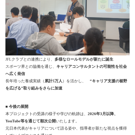
JFL
クラブとの連携により、
多様なロールモデルが新たに誕生
スポーツ界との協働を通じ、
キャリアコンサルタントの可能性を社会
へ広く発信
長年培った養成実績（
累計5万人
）を活かし、
“キャリア支援の裾野
を広げる”取り組みをさらに加速
■
今後の展開
本プロジェクトの受講の様子や学びの軌跡は、
2026年3月以降、
YouTube等を通じて順次公開
いたします。
元日本代表がキャリアについて語る姿や、指導者が新たな視点を獲得