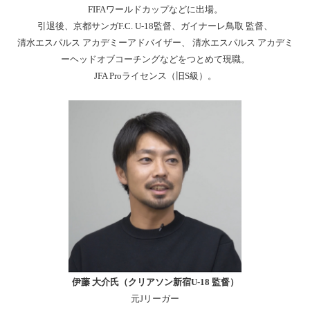
FIFAワールドカップなどに出場。
引退後、京都サンガF.C. U-18監督、ガイナーレ鳥取 監督、
清水エスパルス アカデミーアドバイザー、 清水エスパルス アカデミ
ーヘッドオブコーチングなどをつとめて現職。
JFA Proライセンス（旧S級）。
伊藤 大介氏（クリアソン新宿U-18 監督）
元Jリーガー