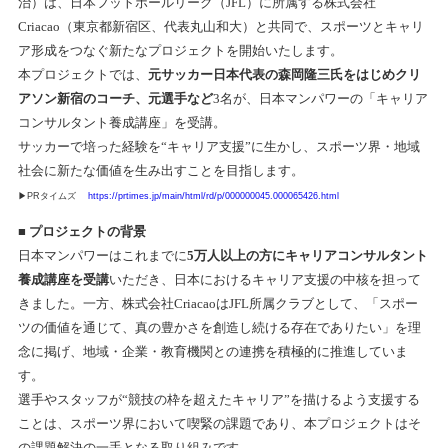
治）は、日本フットボールリーグ（JFL）に所属する株式会社
Criacao（東京都新宿区、代表丸山和大）と共同で、スポーツとキャリ
ア形成をつなぐ新たなプロジェクトを開始いたします。
本プロジェクトでは、
元サッカー日本代表の森岡隆三氏をはじめクリ
アソン新宿のコーチ、元選手など
3名が、日本マンパワーの「キャリア
コンサルタント養成講座」を受講。
サッカーで培った経験を“キャリア支援”に生かし、スポーツ界・地域
社会に新たな価値を生み出すことを目指します。
▶PRタイムズ
https://prtimes.jp/main/html/rd/p/000000045.000065426.html
■
プロジェクトの背景
日本マンパワーはこれまでに
5万人以上の方にキャリアコンサルタント
養成講座を受講
いただき、日本におけるキャリア支援の中核を担って
きました。一方、株式会社CriacaoはJFL所属クラブとして、「スポー
ツの価値を通じて、真の豊かさを創造し続ける存在でありたい」を理
念に掲げ、地域・企業・教育機関との連携を積極的に推進していま
す。
選手やスタッフが“競技の枠を超えたキャリア”を描けるよう支援する
ことは、スポーツ界において喫緊の課題であり、本プロジェクトはそ
の課題解決の一手となる取り組みです。