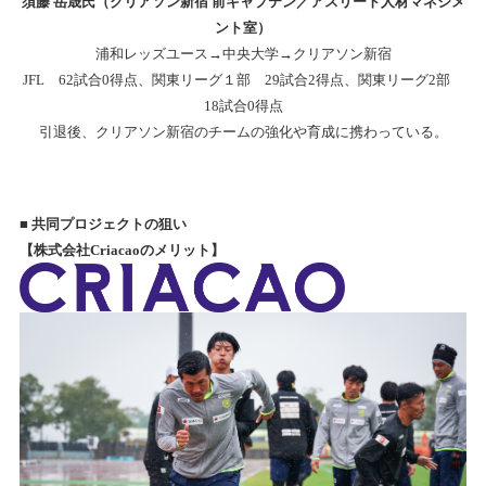
須藤 岳晟氏（クリアソン新宿 前キャプテン／アスリート人材マネジメ
ント室）
浦和レッズユース→中央大学→クリアソン新宿
JFL
62試合0得点、関東リーグ１部 29試合2得点、関東リーグ2部
18試合0得点
引退後、クリアソン新宿のチームの強化や育成に携わっている。
■
共同プロジェクトの狙い
【株式会社Criacaoのメリット】