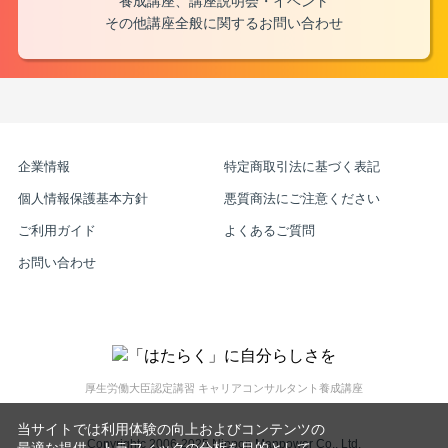
養成講座、講座説明会・イベント
その他講座全般に関するお問い合わせ
企業情報
特定商取引法に基づく表記
個人情報保護基本方針
悪質商法にご注意ください
ご利用ガイド
よくあるご質問
お問い合わせ
厚生労働大臣認定講習 キャリアコンサルタント養成講座
当サイトでは利用体験の向上およびコンテンツの
Copyrightc 2006-2025 Nippon Manpower Co., Ltd.