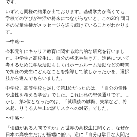
です。
いずれも同様の結果が出ております。基礎学力が高くても、
学校での学びが生活や将来につながらないと、この20年間日
本の児童生徒がメッセージを送り続けていることがわかりま
す。
〜中略〜
令和元年にキャリア教育に関する総合的な研究を行いまし
た。中学生と高校生に、自分の将来や生き方、進路について
考えるために学級活動もしくはホームルーム活動などの時間
で担任の先生にどんなことを指導して欲しかったかを、選択
肢から選んでもらいました。
中学校、高等学校を足して第1位だったのは、「自分の個性
や適性を考える学習」でした。これは私の想像通りです。し
かし、第2位となったのは、「就職後の離職、失業など、将
来起こりうる人生上の諸リスクへの対応」でした。
〜中略〜
「価値がある人間ですか」と世界の高校生に聞くと、なぜか
日本の高校生だけが極端に低い。逆に「自分は駄目な人間だ