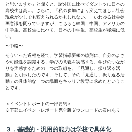
と思いますか」と聞くと、諸外国に比べてダントツに日本の
高校生は高い。さらに、「私の参加により変えてほしい社会
現象が少しでも変えられるかもしれない。」いわゆる社会参
画意識を問うていますが、こちらも韓国、中国、アメリカの
中学生、高校生に比べて、日本の中学生、高校生が極端に低
い。
〜中略〜
そういった過程を経て、学習指導要領の総則に、自分のよさ
や可能性を認識する、学びの意義を実感する、学びのつなが
りを実感するための一つの取組を、「見通し、振り返る活
動」と明示したのです。そして、その「見通し、振り返る活
動」の具体的な一つの場面をキャリア教育に求めたというこ
とです。
＜イベントレポートの一部要約＞
※下部にイベントレポート完全版ダウンロードの案内あり
３．基礎的・汎用的能力は学校で具体化