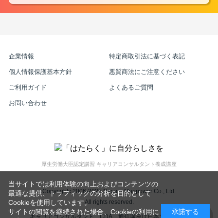
企業情報
特定商取引法に基づく表記
個人情報保護基本方針
悪質商法にご注意ください
ご利用ガイド
よくあるご質問
お問い合わせ
厚生労働大臣認定講習 キャリアコンサルタント養成講座
当サイトでは利用体験の向上およびコンテンツの
Copyrightc 2006-2025 Nippon Manpower Co., Ltd.
最適な提供、トラフィックの分析を目的として
All rights reserved.
Cookieを使用しています。
サイトの閲覧を継続された場合、Cookieの利用に
承諾する
キャリアコンサルタント、CDA、通信講座は日本マンパワー