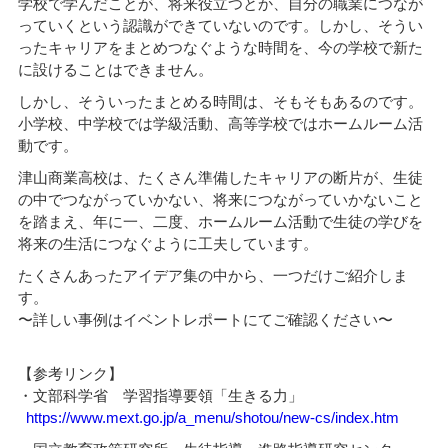
学校で学んだことが、将来役立つとか、自分の職業につなが
っていくという認識ができていないのです。しかし、そうい
ったキャリアをまとめつなぐような時間を、今の学校で新た
に設けることはできません。
しかし、そういったまとめる時間は、そもそもあるのです。
小学校、中学校では学級活動、高等学校ではホームルーム活
動です。
津山商業高校は、たくさん準備したキャリアの断片が、生徒
の中でつながっていかない、将来につながっていかないこと
を踏まえ、年に一、二度、ホームルーム活動で生徒の学びを
将来の生活につなぐように工夫しています。
たくさんあったアイデア集の中から、一つだけご紹介しま
す。
〜詳しい事例はイベントレポートにてご確認ください〜
【参考リンク】
・文部科学省 学習指導要領「生きる力」
https://www.mext.go.jp/a_menu/shotou/new-cs/index.htm