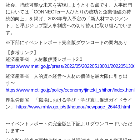
社会、持続可能な未来を実現しようとする点です。人事部門
においては「CONNECTer一人ひとりの成功と企業価値の持
続的向上」を掲げ、2023年導入予定の「新人材マネジメン
ト」と呼ぶジョブ型人事制度への切り替えに取り組んでいま
す。
※下部にイベントレポート完全版ダウンロードの案内あり
【参考リンク】
経済産業省 人材版伊藤レポート2.0
https://www.meti.go.jp/press/2022/05/20220513001/20220513001.
経済産業省 人的資本経営〜人材の価値を最大限に引き出
す〜
https://www.meti.go.jp/policy/economy/jinteki_shihon/index.html
厚生労働省 「職場における学び・学び直し促進ガイドライ
ン」
https://www.mhlw.go.jp/stf/houdou/newpage_26443.html
〜イベントレポートの完全版は下記よりダウンロードいただ
けます〜