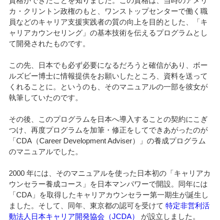
資格ができたことを知りました。この資格は、当時のアメリ
カ・クリントン政権のもと、ワンストップセンターで働く職
員などのキャリア支援実践者の質の向上を目的とした、「キ
ャリアカウンセリング」の基本技術を伝えるプログラムとし
て開発されたものです。
この先、日本でも必ず必要になるだろうと確信があり、ボー
ルズビー博士に情報提供をお願いしたところ、資料を送って
くれることに。というのも、そのマニュアルの一部を彼女が
執筆していたのです。
その後、このプログラムを日本へ導入することの契約にこぎ
つけ、再度プログラムを加筆・修正をしてできあがったのが
「CDA（Career Development Adviser）」の養成プログラム
のマニュアルでした。
2000 年には、そのマニュアルを使った日本初の「キャリアカ
ウンセラー養成コース」を日本マンパワーで開設。同年には
「CDA」を取得したキャリアカウンセラー第一期生が誕生し
ました。そして、同年、東京都の認可を受けて
特定非営利活
動法人日本キャリア開発協会（JCDA）
が設立しました。