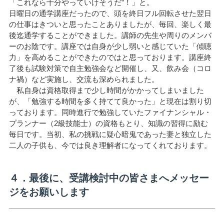
「これなら十分やっていけそうだ”！」と。
日曜日の通学講座だったので、頭を終日フル回転させた翌日
の仕事はきついと思ったことありましたが、毎回、楽しく最
後迄通学することができました。講師の先生や周りのメンバ
ーのお陰です。講座では自身が少し弱いと感じていた「傾聴
力」を高めることができたのではと思っております。講座終
了後も試験対策で自主勉強会など開催し、又、飲み会（コロ
ナ禍）など実施し、交流も深められました。
私自身は資格取得まで少し時間がかかってしまいました
が、「勉強する時間を多く持てて良かった」と現在は割り切
っております。同時進行で勉強していたファイナンシャル・
プランナー（2級技能士）の資格もとり、知識の習得に励む
毎日です。当初、私の挑戦に疑心暗鬼であった妻と独立した
二人の子供も、今では良き理解者になってくれております。
４．最後に、受講検討中の皆さまへメッセー
ジをお願いします