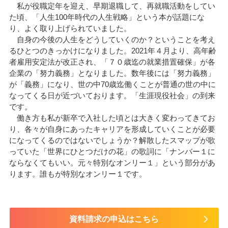
私が役職定年を迎え、早期退職して、再就職活動をしてい
た頃、「人生100年時代の人生戦略」という本が話題にな
り、よく取り上げられていました。
自身の今後の人生をどうしていくのか？ということを考え
るひとつのきっかけになりました。2021年４月より、高年齢
者雇用安定法が改正され、「７０歳迄の就業措置確保」が各
企業の「努力義務」となりました。数年後には「努力義務」
が「義務」になり、世の中70歳迄働くことが普通の世の中に
なってくる日が近づいております。「生涯現役社会」の到来
です。
働き方も私が新卒で入社した頃とは大きく変わってきてお
り、各々が自身にあったキャリアを形成していくことが必要
になってくるのではないでしょうか？解散したスマップが歌
っていた「世界にひとつだけの花」の歌詞に「ナンバー１に
ならなくてもいい。元々特別なオンリー１」という部分があ
ります。誰もが特別なオンリー１です。
資料請求の申込はこちら