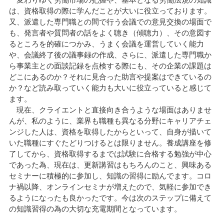
は、資格取得の際に学んだことが大いに役立っております。
又、派遣した専門職との間で行う会議での意見交換の場面で
も、発言者や質問者の話をよく聴き（傾聴力）、その意図す
るところを的確につかみ、うまく会議を運営していく能力
や、会議終了後の議事録の作成、さらに、派遣した専門職か
ら事業主との面談記録を点検する際にも、その企業の課題は
どこにあるのか？それに見合った助言や提案はできているの
か？など読み取っていく能力も大いに役立っていると感じて
ます。
現在、クライエントと直接向き合うような場面はありませ
んが、私のように、業界も職種も異なる分野にキャリアチェ
ンジした人は、資格を取得したからといって、自身が描いて
いた職種にすぐたどりつけるとは限りません。養成講座を修
了してから、資格取得するまでは試験に合格する勉強が中心
であった為、現在は、更新講習はもちろんのこと、興味ある
セミナーに積極的に参加し、知識の習得に励んでます。コロ
ナ禍以降、オンラインセミナが増えたので、気軽に参加でき
るようになったも良かったです。今は次のステップに備えて
の知識習得の為の大切な充電期間となっています。