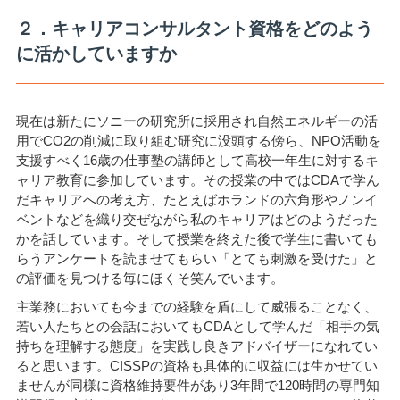
２．キャリアコンサルタント資格をどのよう
に活かしていますか
現在は新たにソニーの研究所に採用され自然エネルギーの活
用でCO2の削減に取り組む研究に没頭する傍ら、NPO活動を
支援すべく16歳の仕事塾の講師として高校一年生に対するキ
ャリア教育に参加しています。その授業の中ではCDAで学ん
だキャリアへの考え方、たとえばホランドの六角形やノンイ
ベントなどを織り交ぜながら私のキャリアはどのようだった
かを話しています。そして授業を終えた後で学生に書いても
らうアンケートを読ませてもらい「とても刺激を受けた」と
の評価を見つける毎にほくそ笑んでいます。
主業務においても今までの経験を盾にして威張ることなく、
若い人たちとの会話においてもCDAとして学んだ「相手の気
持ちを理解する態度」を実践し良きアドバイザーになれてい
ると思います。CISSPの資格も具体的に収益には生かせてい
ませんが同様に資格維持要件があり3年間で120時間の専門知