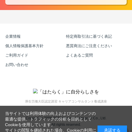
企業情報
特定商取引法に基づく表記
個人情報保護基本方針
悪質商法にご注意ください
ご利用ガイド
よくあるご質問
お問い合わせ
厚生労働大臣認定講習 キャリアコンサルタント養成講座
当サイトでは利用体験の向上およびコンテンツの
Copyrightc 2006-2025 Nippon Manpower Co., Ltd.
最適な提供、トラフィックの分析を目的として
Cookieを使用しています。
All rights reserved.
サイトの閲覧を継続された場合、Cookieの利用に
承諾する