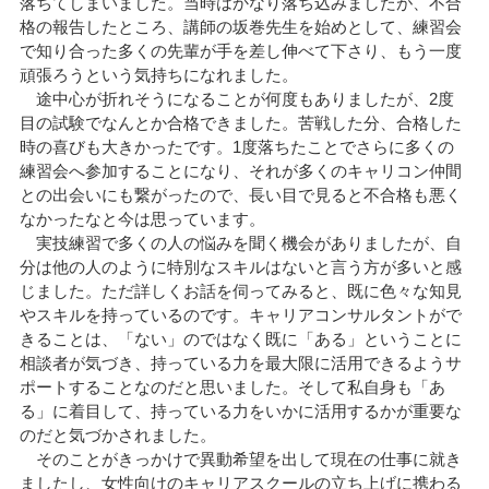
落ちてしまいました。当時はかなり落ち込みましたが、不合
格の報告したところ、講師の坂巻先生を始めとして、練習会
で知り合った多くの先輩が手を差し伸べて下さり、もう一度
頑張ろうという気持ちになれました。
途中心が折れそうになることが何度もありましたが、2度
目の試験でなんとか合格できました。苦戦した分、合格した
時の喜びも大きかったです。1度落ちたことでさらに多くの
練習会へ参加することになり、それが多くのキャリコン仲間
との出会いにも繋がったので、長い目で見ると不合格も悪く
なかったなと今は思っています。
実技練習で多くの人の悩みを聞く機会がありましたが、自
分は他の人のように特別なスキルはないと言う方が多いと感
じました。ただ詳しくお話を伺ってみると、既に色々な知見
やスキルを持っているのです。キャリアコンサルタントがで
きることは、「ない」のではなく既に「ある」ということに
相談者が気づき、持っている力を最大限に活用できるようサ
ポートすることなのだと思いました。そして私自身も「あ
る」に着目して、持っている力をいかに活用するかが重要な
のだと気づかされました。
そのことがきっかけで異動希望を出して現在の仕事に就き
ましたし、女性向けのキャリアスクールの立ち上げに携わる