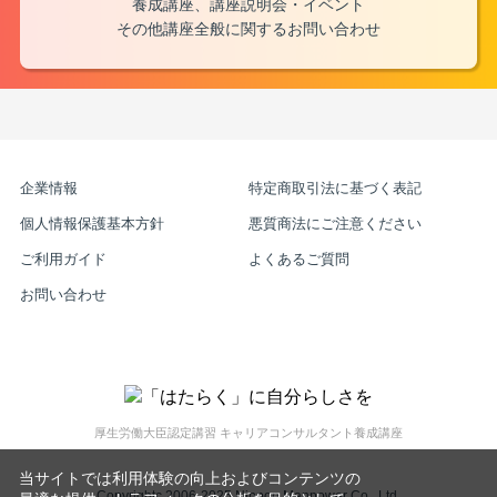
養成講座、講座説明会・イベント
その他講座全般に関するお問い合わせ
企業情報
特定商取引法に基づく表記
個人情報保護基本方針
悪質商法にご注意ください
ご利用ガイド
よくあるご質問
お問い合わせ
厚生労働大臣認定講習 キャリアコンサルタント養成講座
当サイトでは利用体験の向上およびコンテンツの
Copyrightc 2006-2025 Nippon Manpower Co., Ltd.