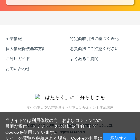
企業情報
特定商取引法に基づく表記
個人情報保護基本方針
悪質商法にご注意ください
ご利用ガイド
よくあるご質問
お問い合わせ
厚生労働大臣認定講習 キャリアコンサルタント養成講座
当サイトでは利用体験の向上およびコンテンツの
Copyrightc 2006-2025 Nippon Manpower Co., Ltd.
最適な提供、トラフィックの分析を目的として
Cookieを使用しています。
All rights reserved.
サイトの閲覧を継続された場合、Cookieの利用に
承諾する