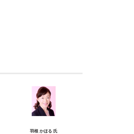
羽根 かほる 氏