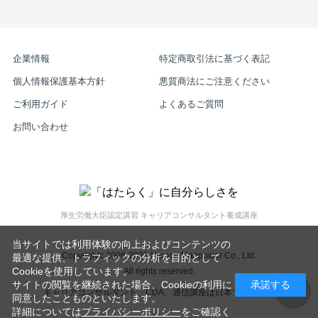
企業情報
特定商取引法に基づく表記
個人情報保護基本方針
悪質商法にご注意ください
ご利用ガイド
よくあるご質問
お問い合わせ
厚生労働大臣認定講習 キャリアコンサルタント養成講座
当サイトでは利用体験の向上およびコンテンツの
Copyrightc 2006-2025 Nippon Manpower Co., Ltd.
最適な提供、トラフィックの分析を目的として
Cookieを使用しています。
All rights reserved.
サイトの閲覧を継続された場合、Cookieの利用に
承諾する
キャリアコンサルタント、CDA、通信講座は日本マンパワー
同意したことものといたします。
詳細については
プライバシーポリシー
をご確認く