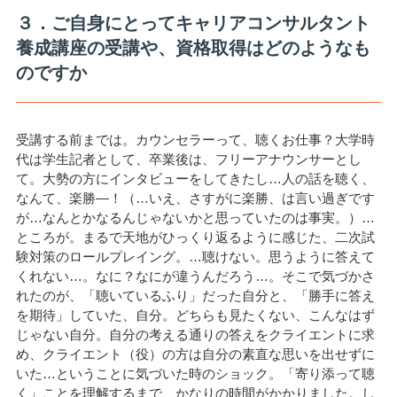
３．ご自身にとってキャリアコンサルタント
養成講座の受講や、資格取得はどのようなも
のですか
受講する前までは。カウンセラーって、聴くお仕事？大学時
代は学生記者として、卒業後は、フリーアナウンサーとし
て。大勢の方にインタビューをしてきたし…人の話を聴く、
なんて、楽勝—！（…いえ、さすがに楽勝、は言い過ぎです
が…なんとかなるんじゃないかと思っていたのは事実。）…
ところが。まるで天地がひっくり返るように感じた、二次試
験対策のロールプレイング。…聴けない。思うように答えて
くれない…。なに？なにが違うんだろう…。そこで気づかさ
れたのが、「聴いているふり」だった自分と、「勝手に答え
を期待」していた、自分。どちらも見たくない、こんなはず
じゃない自分。自分の考える通りの答えをクライエントに求
め、クライエント（役）の方は自分の素直な思いを出せずに
いた…ということに気づいた時のショック。「寄り添って聴
く」ことを理解するまで、かなりの時間がかかりました。し