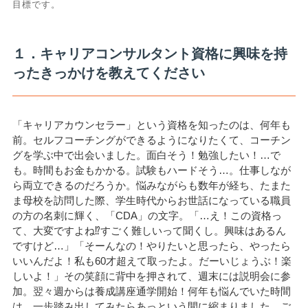
目標です。
１．キャリアコンサルタント資格に興味を持
ったきっかけを教えてください
「キャリアカウンセラー」という資格を知ったのは、何年も
前。セルフコーチングができるようになりたくて、コーチン
グを学ぶ中で出会いました。面白そう！勉強したい！…で
も。時間もお金もかかる。試験もハードそう…。仕事しなが
ら両立できるのだろうか。悩みながらも数年が経ち、たまた
ま母校を訪問した際、学生時代からお世話になっている職員
の方の名刺に輝く、「CDA」の文字。「…え！この資格っ
て、大変ですよね⁉すごく難しいって聞くし。興味はあるん
ですけど…」「そーんなの！やりたいと思ったら、やったら
いいんだよ！私も60才超えて取ったよ。だーいじょうぶ！楽
しいよ！」その笑顔に背中を押されて、週末には説明会に参
加。翌々週からは養成講座通学開始！何年も悩んでいた時間
は、一歩踏み出してみたらあっという間に縮まりました。ご