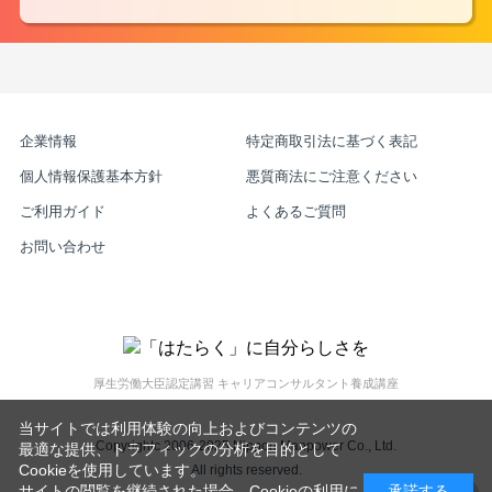
企業情報
特定商取引法に基づく表記
個人情報保護基本方針
悪質商法にご注意ください
ご利用ガイド
よくあるご質問
お問い合わせ
厚生労働大臣認定講習 キャリアコンサルタント養成講座
当サイトでは利用体験の向上およびコンテンツの
Copyrightc 2006-2025 Nippon Manpower Co., Ltd.
最適な提供、トラフィックの分析を目的として
Cookieを使用しています。
All rights reserved.
サイトの閲覧を継続された場合、Cookieの利用に
承諾する