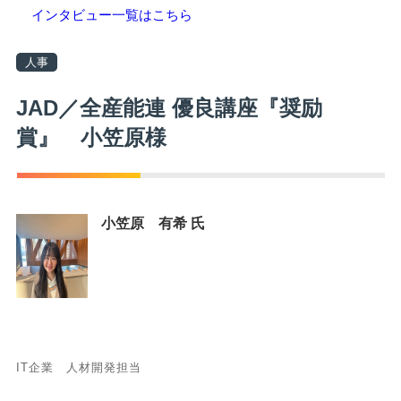
インタビュー一覧はこちら
人事
JAD／全産能連 優良講座『奨励
賞』 小笠原様
小笠原 有希 氏
IT企業 人材開発担当