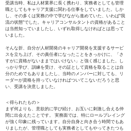
受講当時、私は人材業界に長く携わり、実務者としても管理
職としてもキャリア支援に関わる仕事をしていました。しか
し、その多くは実務の中で学びながら進めていた、いわば“我
流の状態”でした。キャリアコンサルタントの資格があること
は当然知っていましたし、いずれ取得しなければとは思って
いました。
そんな折、自分が人材開発のキャリア開発を支援するサービ
スを立ち上げ、その責任者になったことをきっかけに、「さ
すがに資格がないままではいけない」と強く感じました。し
っかり学び、訓練を受け、その証として資格を取ることは自
分のためでもありましたし、当時のメンバーに対しても、リ
ーダーが資格を持っていなければついてこないだろうと思
い、受講を決意しました。
＜得られたもの＞
まず何よりも、意欲的に学び続け、お互いに刺激し合える仲
間に出会えたことです。 実務面では、特にロールプレイング
が強く印象に残っています。自分自身と向き合う時間でもあ
りましたが、管理職としても実務者としてもやってきたつも