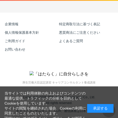
企業情報
特定商取引法に基づく表記
個人情報保護基本方針
悪質商法にご注意ください
ご利用ガイド
よくあるご質問
お問い合わせ
厚生労働大臣認定講習 キャリアコンサルタント養成講座
当サイトでは利用体験の向上およびコンテンツの
Copyrightc 2006-2025 Nippon Manpower Co., Ltd.
最適な提供、トラフィックの分析を目的として
All rights reserved.
Cookieを使用しています。
サイトの閲覧を継続された場合、Cookieの利用に
承諾する
キャリアコンサルタント、CDA、通信講座は日本マンパワー
同意したことものといたします。