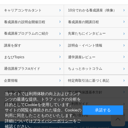
キャリアコンサルタント
10分でわかる養成講座（映像）
養成講座の説明会開催日程
養成講座の開講日程
養成講座プログラムのご紹介
先輩たちにインタビュー
講座を探す
説明会・イベント情報
まなびTopics
通学講座レビュー
通信講座プラスαガイド
ちょっとホットコラム
企業情報
特定商取引法に基づく表記
ご利用に関して
個人情報保護基本方針
当サイトでは利用体験の向上およびコンテ
ンツの最適な提供、トラフィックの分析を
悪質商法にご注意ください
ご利用ガイド
目的としてCookieを使用しています。
サイトの閲覧を継続された場合、Cookieの
承諾する
利用に同意したことものといたします。
よくあるご質問
お問い合わせ
詳細については
プライバシーポリシー
をご
確認ください。
Copyright© 2006-2025 Nippon Manpower Co., Ltd. All rights reserved.