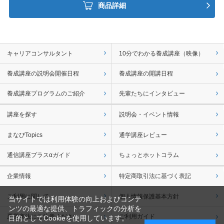
商品詳細
キャリアコンサルタント
10分でわかる養成講座（映像）
養成講座の説明会開催日程
養成講座の開講日程
養成講座プログラムのご紹介
先輩たちにインタビュー
講座を探す
説明会・イベント情報
まなびTopics
通学講座レビュー
通信講座プラスαガイド
ちょっとホットコラム
企業情報
特定商取引法に基づく表記
ご利用に関して
個人情報保護基本方針
当サイトでは利用体験の向上およびコンテ
ンツの最適な提供、トラフィックの分析を
悪質商法にご注意ください
ご利用ガイド
目的としてCookieを使用しています。