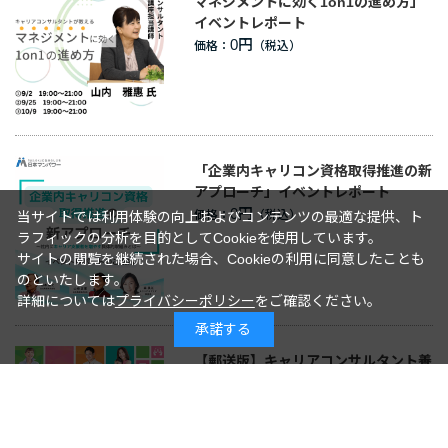
マネジメントに効く1on1の進め方」
イベントレポート
0円
価格：
「企業内キャリコン資格取得推進の新
アプローチ」イベントレポート
0円
価格：
当サイトでは利用体験の向上およびコンテンツの最適な提供、ト
ラフィックの分析を目的としてCookieを使用しています。
サイトの閲覧を継続された場合、Cookieの利用に同意したことも
のといたします。
詳細については
プライバシーポリシー
をご確認ください。
承諾する
【郵送版】キャリアコンサルタント養
成講座カタログ
0円
価格：