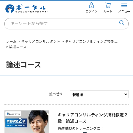
ログイン
カート
メニュー
キーワードから探す
通信講座
ホーム
>
キャリアコンサルタント
>
キャリアコンサルティング技能士
キャリアコンサルタント
>
論述コース
書籍・教材
論述コース
講座を探す
お知らせ
並べ替え
ご利用ガイド
キャリアコンサルティング技能検定２
個人のお客様
級 論述コース
論述試験のトレーニングに！
法人のお客様