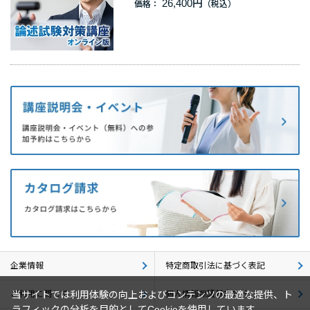
26,400円
価格：
企業情報
採用情報
閉じる
企業情報
特定商取引法に基づく表記
ご利用に関して
個人情報保護基本方針
当サイトでは利用体験の向上およびコンテンツの最適な提供、ト
ラフィックの分析を目的としてCookieを使用しています。