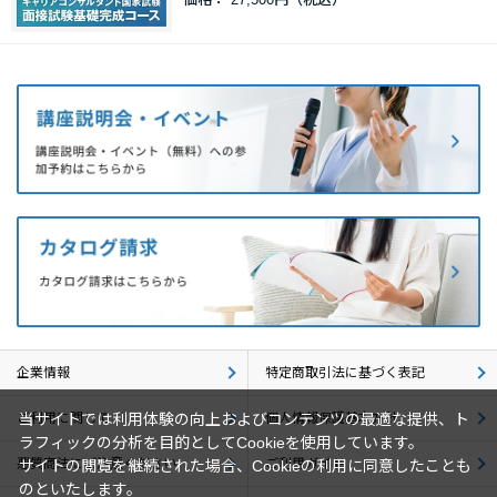
企業情報
特定商取引法に基づく表記
ご利用に関して
個人情報保護基本方針
当サイトでは利用体験の向上およびコンテンツの最適な提供、ト
ラフィックの分析を目的としてCookieを使用しています。
悪質商法にご注意ください
ご利用ガイド
サイトの閲覧を継続された場合、Cookieの利用に同意したことも
のといたします。