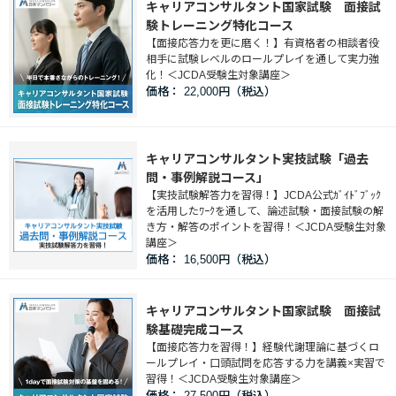
キャリアコンサルタント国家試験 面接試
験トレーニング特化コース
企業情報
【面接応答力を更に磨く！】有資格者の相談者役
相手に試験レベルのロールプレイを通して実力強
採用情報
化！＜JCDA受験生対象講座＞
価格：
22,000円
閉じる
キャリアコンサルタント実技試験「過去
問・事例解説コース」
【実技試験解答力を習得！】JCDA公式ｶﾞｲﾄﾞﾌﾞｯｸ
を活用したﾜｰｸを通して、論述試験・面接試験の解
き方・解答のポイントを習得！＜JCDA受験生対象
講座＞
価格：
16,500円
キャリアコンサルタント国家試験 面接試
験基礎完成コース
【面接応答力を習得！】経験代謝理論に基づくロ
ールプレイ・口頭試問を応答する力を講義×実習で
習得！＜JCDA受験生対象講座＞
価格：
27,500円