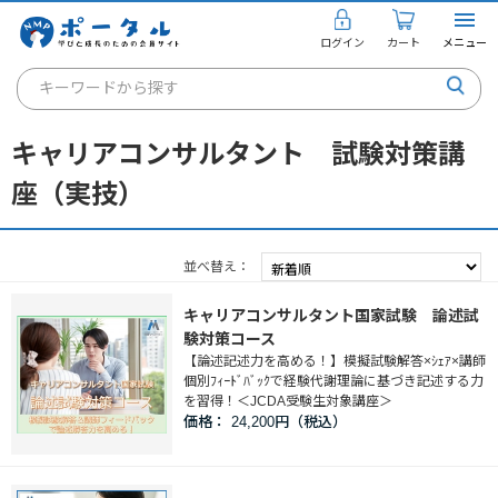
ログイン
カート
メニュー
キーワードから探す
通信講座
キャリアコンサルタント 試験対策講
キャリアコンサルタント
座（実技）
書籍・教材
講座を探す
並べ替え
お知らせ
キャリアコンサルタント国家試験 論述試
験対策コース
ご利用ガイド
【論述記述力を高める！】模擬試験解答×ｼｪｱ×講師
個別ﾌｨｰﾄﾞﾊﾞｯｸで経験代謝理論に基づき記述する力
を習得！＜JCDA受験生対象講座＞
価格：
24,200円
個人のお客様
法人のお客様