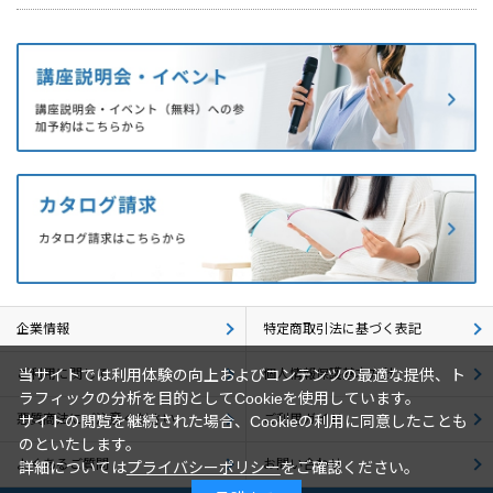
企業情報
特定商取引法に基づく表記
ご利用に関して
個人情報保護基本方針
当サイトでは利用体験の向上およびコンテンツの最適な提供、ト
ラフィックの分析を目的としてCookieを使用しています。
悪質商法にご注意ください
ご利用ガイド
サイトの閲覧を継続された場合、Cookieの利用に同意したことも
のといたします。
よくあるご質問
お問い合わせ
詳細については
プライバシーポリシー
をご確認ください。