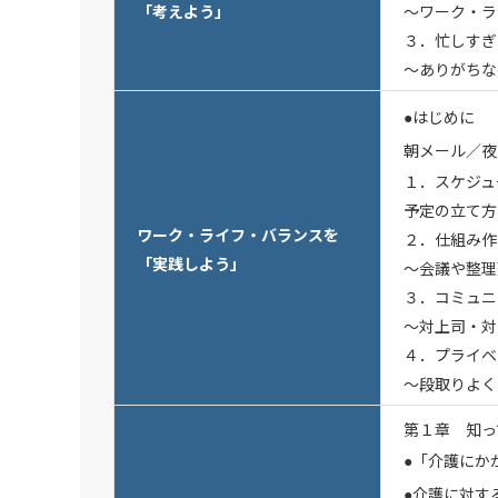
「考えよう」
～ワーク・ラ
３．忙しすぎ
～ありがちな
●はじめに
朝メール／夜
１．スケジュ
予定の立て方
ワーク・ライフ・バランスを
２．仕組み作
「実践しよう」
～会議や整理
３．コミュニ
～対上司・対
４．プライベ
～段取りよく
第１章 知っ
●「介護にか
●介護に対す