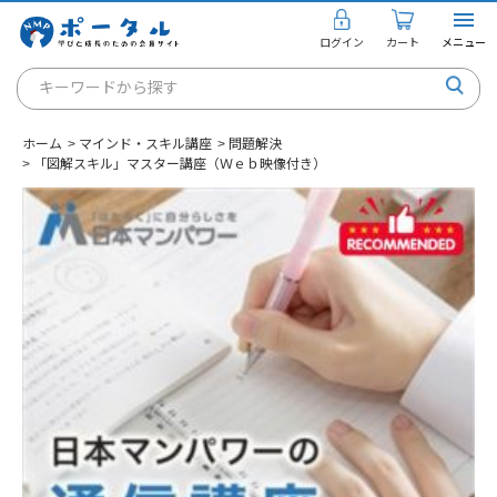
ログイン
カート
メニュー
キーワードから探す
通信講座
ホーム
>
マインド・スキル講座
>
問題解決
キャリアコンサルタント
>
「図解スキル」マスター講座（Ｗｅｂ映像付き）
書籍・教材
講座を探す
お知らせ
ご利用ガイド
個人のお客様
法人のお客様