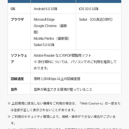
OS
Android 6.0 以降
iOS 10.0 以降
ブラウザ
Microsoft Edge
Safari （OS 直近3世代）
Google Chrome （最新
版）
Mozilla Firefox （最新版）
Safari 5.0 以降
ソフトウェ
Adobe Reader などのPDF閲覧用ソフト
ア
※ 添付資料については、パソコンでのご利用を推奨して
おります。
回線速度
常時 1,000Kbps 以上の回線速度
音声
音声が再生できる環境が整っていること
※ 上記環境に該当しない機種をご利用の場合は、「Web Course-s」の一部また
は全部が正しく表示されないことがあります。
※ ご利用のセキュリティ環境により、接続・操作ができない場合がございま
す。