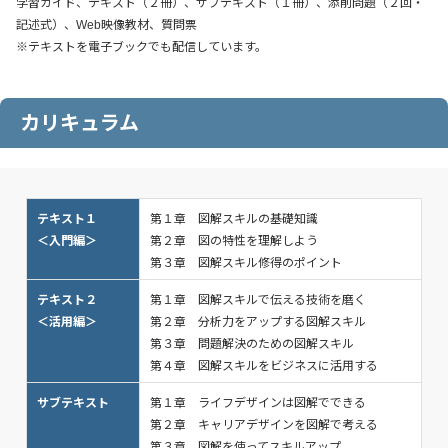
学習ガイド、テキスト（２冊）、サブテキスト（１冊）、添削問題（２回・
記述式）、Web映像教材、質問票
※テキストを電子ブックでも配信しています。
カリキュラム
テキスト１
第１章 図解スキルの基礎知識
＜入門編＞
第２章 図の特性を理解しよう
第３章 図解スキル修得のポイント
テキスト２
第１章 図解スキルで伝える技術を磨く
＜活用編＞
第２章 分析力をアップする図解スキル
第３章 問題解決のための図解スキル
第４章 図解スキルをビジネスに活用する
サブテキスト
第１章 ライフデザインは図解でできる
第２章 キャリアデザインを図解で考える
第３章 図解を使ってスキルアップ