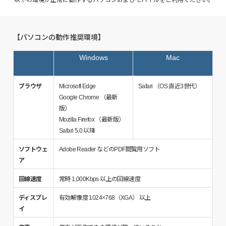
以下の環境が正常に動作するパソコンおよびモバイルをご利用ください。
【パソコンの動作推奨環境】
Windows
Mac
ブラウザ
Microsoft Edge
Safari （OS 直近3世代）
Google Chrome （最新
版）
Mozilla Firefox （最新版）
Safari 5.0 以降
ソフトウェ
Adobe Reader などのPDF閲覧用ソフト
ア
回線速度
常時 1,000Kbps 以上の回線速度
ディスプレ
有効解像度 1024×768（XGA） 以上
イ