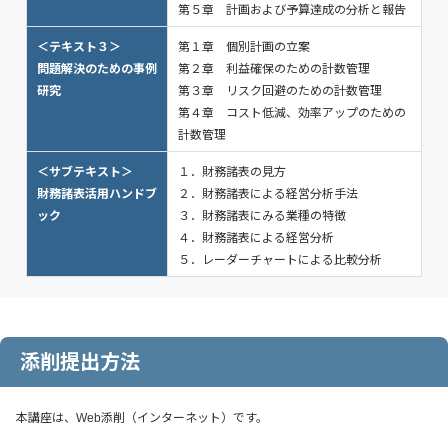
第５章 計画および予算達成の分析と報告
＜テキスト３＞
第１章 個別計画の立案
問題解決のための事例
第２章 利益確保のための計数管理
研究
第３章 リスク回避のための計数管理
第４章 コスト低減、効率アップのための
計数管理
＜サブテキスト＞
１．財務諸表の見方
財務諸表活用ハンドブ
２．財務諸表による経営分析手法
ック
３．財務諸表にみる業種の特徴
４．財務諸表による経営分析
５．レーダーチャートによる比較分析
添削提出方法
本講座は、Web添削（インターネット）です。