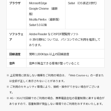
ブラウザ
Microsoft Edge
Safari （OS 直近3世代）
Google Chrome （最新
版）
Mozilla Firefox （最新版）
Safari 5.0 以降
ソフトウェ
Adobe Reader などのPDF閲覧用ソフト
ア
※ 添付資料については、パソコンでのご利用を推奨して
おります。
回線速度
常時 1,000Kbps 以上の回線速度
音声
音声が再生できる環境が整っていること
※ 上記環境に該当しない機種をご利用の場合は、「Web Course-s」の一部また
は全部が正しく表示されないことがあります。
※ ご利用のセキュリティ環境により、接続・操作ができない場合がございま
す。
※ 4G・3G/LTE回線でのご利用の場合、携帯電話会社の容量制限に達する場合が
ありますので、容量制限が発生しない環境でのご利用をおすすめいたします。