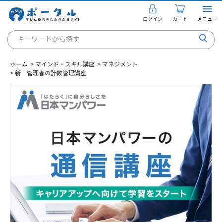
ログイン
カート
メニュー
キーワードから探す
通信講座
ホーム
>
マインド・スキル講座
>
マネジメント
キャリアコンサルタント
>
新 管理者の計数管理講座
書籍・教材
講座を探す
お知らせ
ご利用ガイド
個人のお客様
法人のお客様