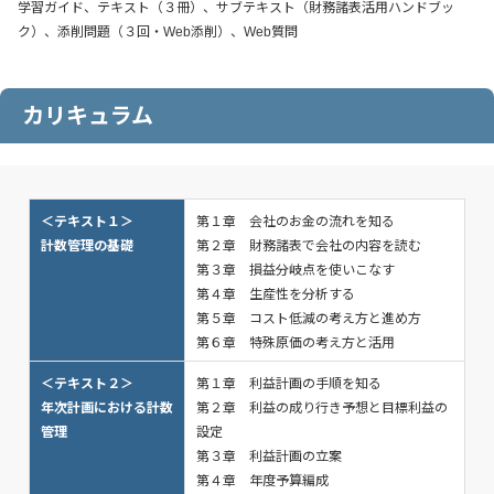
学習ガイド、テキスト（３冊）、サブテキスト（財務諸表活用ハンドブッ
ク）、添削問題（３回・Web添削）、Web質問
カリキュラム
＜テキスト１＞
第１章 会社のお金の流れを知る
計数管理の基礎
第２章 財務諸表で会社の内容を読む
第３章 損益分岐点を使いこなす
第４章 生産性を分析する
第５章 コスト低減の考え方と進め方
第６章 特殊原価の考え方と活用
＜テキスト２＞
第１章 利益計画の手順を知る
年次計画における計数
第２章 利益の成り行き予想と目標利益の
管理
設定
第３章 利益計画の立案
第４章 年度予算編成