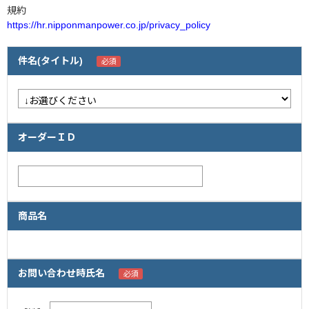
規約
https://hr.nipponmanpower.co.jp/privacy_policy
企業情報
採用情報
件名(タイトル)
閉じる
オーダーＩＤ
商品名
お問い合わせ時氏名