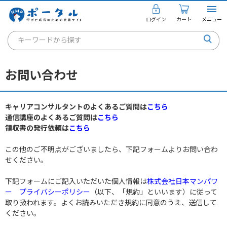
ログイン
カート
メニュー
キーワードから探す
通信講座
お問い合わせ
キャリアコンサルタント
書籍・教材
キャリアコンサルタントのよくあるご質問は
こちら
通信講座のよくあるご質問は
こちら
講座を探す
領収書の発行依頼は
こちら
お知らせ
この他のご不明点がございましたら、下記フォームよりお問い合わ
せください。
ご利用ガイド
下記フォームにご記入いただいた個人情報は
株式会社日本マンパワ
ー プライバシーポリシー
（以下、「規約」といいます）に従って
取り扱われます。よくお読みいただき規約に同意のうえ、送信して
個人のお客様
ください。
法人のお客様