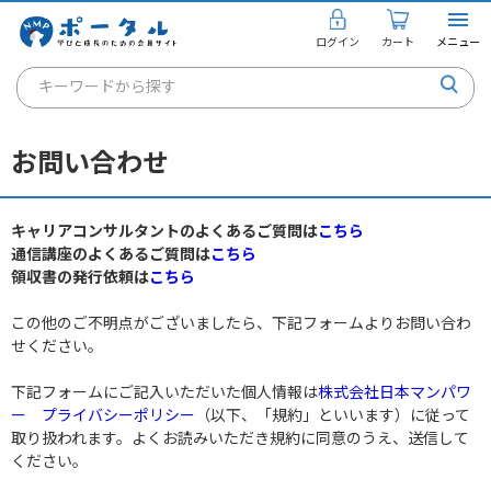
ログイン
カート
メニュー
キーワードから探す
通信講座
お問い合わせ
キャリアコンサルタント
書籍・教材
キャリアコンサルタントのよくあるご質問は
こちら
通信講座のよくあるご質問は
こちら
講座を探す
領収書の発行依頼は
こちら
お知らせ
この他のご不明点がございましたら、下記フォームよりお問い合わ
せください。
ご利用ガイド
下記フォームにご記入いただいた個人情報は
株式会社日本マンパワ
ー プライバシーポリシー
（以下、「規約」といいます）に従って
取り扱われます。よくお読みいただき規約に同意のうえ、送信して
個人のお客様
ください。
法人のお客様