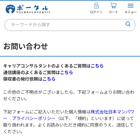
ログイン
カート
メニュー
キーワードから探す
通信講座
お問い合わせ
キャリアコンサルタント
書籍・教材
キャリアコンサルタントのよくあるご質問は
こちら
通信講座のよくあるご質問は
こちら
講座を探す
領収書の発行依頼は
こちら
お知らせ
この他のご不明点がございましたら、下記フォームよりお問い合わ
せください。
ご利用ガイド
下記フォームにご記入いただいた個人情報は
株式会社日本マンパワ
ー プライバシーポリシー
（以下、「規約」といいます）に従って
取り扱われます。よくお読みいただき規約に同意のうえ、送信して
個人のお客様
ください。
法人のお客様