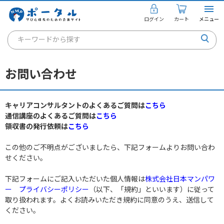
ログイン
カート
メニュー
キーワードから探す
通信講座
お問い合わせ
キャリアコンサルタント
書籍・教材
キャリアコンサルタントのよくあるご質問は
こちら
通信講座のよくあるご質問は
こちら
講座を探す
領収書の発行依頼は
こちら
お知らせ
この他のご不明点がございましたら、下記フォームよりお問い合わ
せください。
ご利用ガイド
下記フォームにご記入いただいた個人情報は
株式会社日本マンパワ
ー プライバシーポリシー
（以下、「規約」といいます）に従って
取り扱われます。よくお読みいただき規約に同意のうえ、送信して
個人のお客様
ください。
法人のお客様