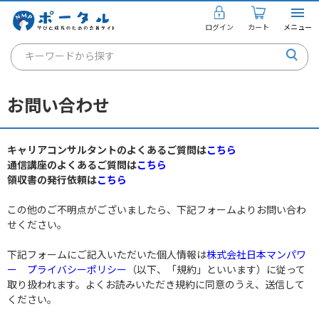
ログイン
カート
メニュー
キーワードから探す
通信講座
お問い合わせ
キャリアコンサルタント
書籍・教材
キャリアコンサルタントのよくあるご質問は
こちら
通信講座のよくあるご質問は
こちら
講座を探す
領収書の発行依頼は
こちら
お知らせ
この他のご不明点がございましたら、下記フォームよりお問い合わ
せください。
ご利用ガイド
下記フォームにご記入いただいた個人情報は
株式会社日本マンパワ
ー プライバシーポリシー
（以下、「規約」といいます）に従って
取り扱われます。よくお読みいただき規約に同意のうえ、送信して
個人のお客様
ください。
法人のお客様