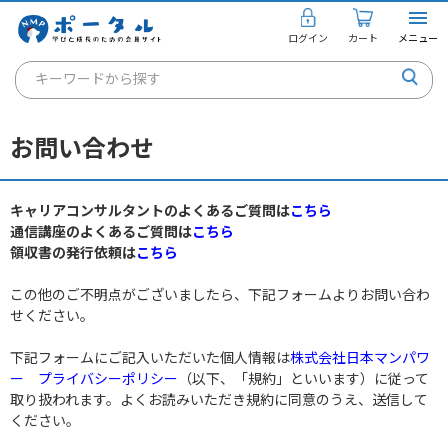
ログイン
カート
メニュー
キーワードから探す
通信講座
お問い合わせ
キャリアコンサルタント
書籍・教材
キャリアコンサルタントのよくあるご質問は
こちら
通信講座のよくあるご質問は
こちら
講座を探す
領収書の発行依頼は
こちら
お知らせ
この他のご不明点がございましたら、下記フォームよりお問い合わ
せください。
ご利用ガイド
下記フォームにご記入いただいた個人情報は
株式会社日本マンパワ
ー プライバシーポリシー
（以下、「規約」といいます）に従って
取り扱われます。よくお読みいただき規約に同意のうえ、送信して
個人のお客様
ください。
法人のお客様