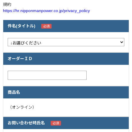
規約
https://hr.nipponmanpower.co.jp/privacy_policy
企業情報
採用情報
件名(タイトル)
閉じる
オーダーＩＤ
商品名
（オンライン）
お問い合わせ時氏名