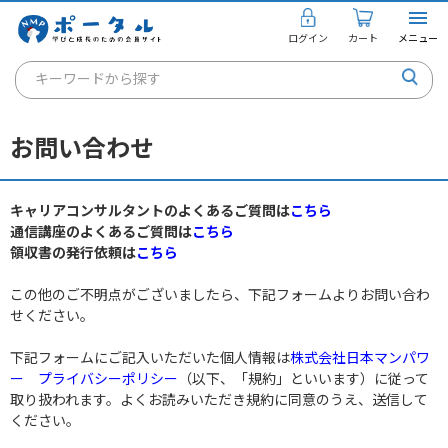
ログイン
カート
メニュー
キーワードから探す
通信講座
お問い合わせ
キャリアコンサルタント
書籍・教材
キャリアコンサルタントのよくあるご質問は
こちら
通信講座のよくあるご質問は
こちら
講座を探す
領収書の発行依頼は
こちら
お知らせ
この他のご不明点がございましたら、下記フォームよりお問い合わ
せください。
ご利用ガイド
下記フォームにご記入いただいた個人情報は
株式会社日本マンパワ
ー プライバシーポリシー
（以下、「規約」といいます）に従って
取り扱われます。よくお読みいただき規約に同意のうえ、送信して
個人のお客様
ください。
法人のお客様