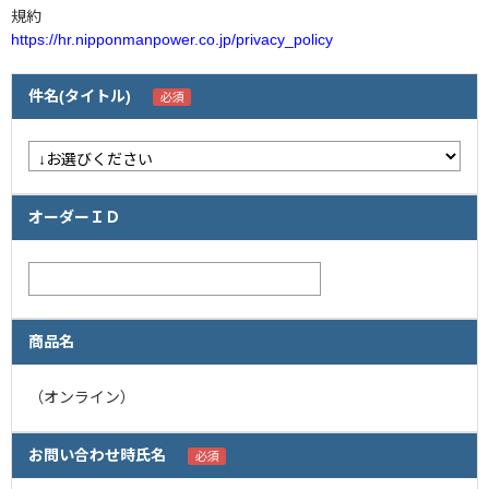
規約
https://hr.nipponmanpower.co.jp/privacy_policy
企業情報
採用情報
件名(タイトル)
閉じる
オーダーＩＤ
商品名
（オンライン）
お問い合わせ時氏名