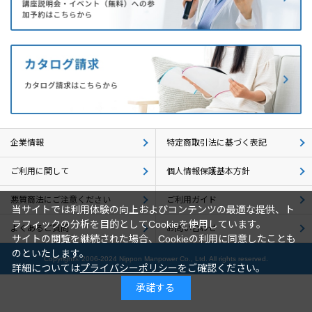
企業情報
採用情報
閉じる
企業情報
特定商取引法に基づく表記
ご利用に関して
個人情報保護基本方針
悪質商法にご注意ください
ご利用ガイド
当サイトでは利用体験の向上およびコンテンツの最適な提供、ト
ラフィックの分析を目的としてCookieを使用しています。
よくあるご質問
お問い合わせ
サイトの閲覧を継続された場合、Cookieの利用に同意したことも
のといたします。
Copyright© 2006-2024 Nippon Manpower Co., Ltd. All rights reserved.
詳細については
プライバシーポリシー
をご確認ください。
承諾する