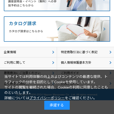
企業情報
採用情報
閉じる
企業情報
特定商取引法に基づく表記
ご利用に関して
個人情報保護基本方針
悪質商法にご注意ください
ご利用ガイド
当サイトでは利用体験の向上およびコンテンツの最適な提供、ト
ラフィックの分析を目的としてCookieを使用しています。
よくあるご質問
お問い合わせ
サイトの閲覧を継続された場合、Cookieの利用に同意したことも
のといたします。
Copyright© 2006-2024 Nippon Manpower Co., Ltd. All rights reserved.
詳細については
プライバシーポリシー
をご確認ください。
承諾する