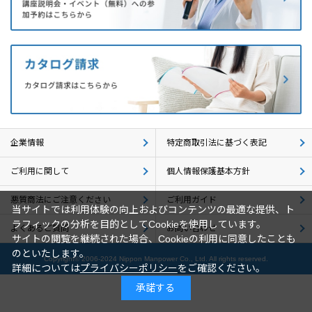
企業情報
採用情報
閉じる
企業情報
特定商取引法に基づく表記
ご利用に関して
個人情報保護基本方針
悪質商法にご注意ください
ご利用ガイド
当サイトでは利用体験の向上およびコンテンツの最適な提供、ト
ラフィックの分析を目的としてCookieを使用しています。
よくあるご質問
お問い合わせ
サイトの閲覧を継続された場合、Cookieの利用に同意したことも
のといたします。
Copyright© 2006-2024 Nippon Manpower Co., Ltd. All rights reserved.
詳細については
プライバシーポリシー
をご確認ください。
承諾する