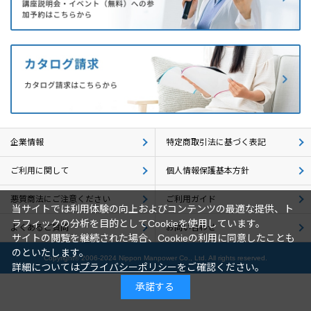
企業情報
採用情報
閉じる
企業情報
特定商取引法に基づく表記
ご利用に関して
個人情報保護基本方針
悪質商法にご注意ください
ご利用ガイド
当サイトでは利用体験の向上およびコンテンツの最適な提供、ト
ラフィックの分析を目的としてCookieを使用しています。
よくあるご質問
お問い合わせ
サイトの閲覧を継続された場合、Cookieの利用に同意したことも
のといたします。
Copyright© 2006-2024 Nippon Manpower Co., Ltd. All rights reserved.
詳細については
プライバシーポリシー
をご確認ください。
承諾する