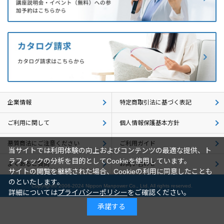
企業情報
採用情報
閉じる
企業情報
特定商取引法に基づく表記
ご利用に関して
個人情報保護基本方針
悪質商法にご注意ください
ご利用ガイド
当サイトでは利用体験の向上およびコンテンツの最適な提供、ト
ラフィックの分析を目的としてCookieを使用しています。
よくあるご質問
お問い合わせ
サイトの閲覧を継続された場合、Cookieの利用に同意したことも
のといたします。
Copyright© 2006-2024 Nippon Manpower Co., Ltd. All rights reserved.
詳細については
プライバシーポリシー
をご確認ください。
承諾する