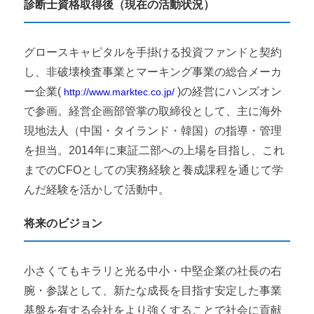
診断士資格取得後（現在の活動状況）
グロースキャピタルを手掛ける投資ファンドと契約
し、非破壊検査事業とマーキング事業の総合メーカ
ー企業(
)の経営にハンズオン
http://www.marktec.co.jp/
で参画。経営企画部管掌の取締役として、主に海外
現地法人（中国・タイランド・韓国）の指導・管理
を担当。2014年に東証二部への上場を目指し、これ
までのCFOとしての実務経験と養成課程を通じて学
んだ経験を活かして活動中。
将来のビジョン
小さくてもキラリと光る中小・中堅企業の社長の右
腕・参謀として、新たな成長を目指す安定した事業
基盤を有する会社をより強くすることで社会に貢献