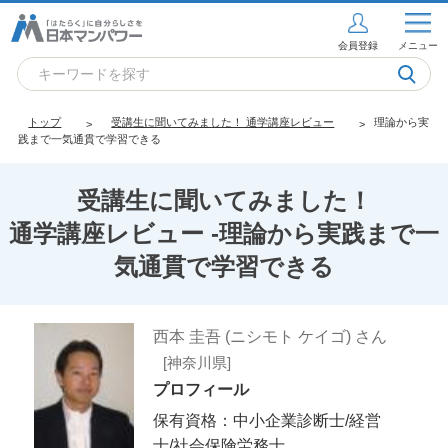
会員登録
メニュー
トップ
受講生に聞いてみました！ 通学講座レビュー
理論から実
践まで一気通貫で学習できる
受講生に聞いてみました！
通学講座レビュー -理論から実践まで一
気通貫で学習できる
西本 圭吾 (ニシモト ケイゴ) さん
[神奈川県]
プロフィール
保有資格：中小企業診断士/経営
士/社会保険労務士