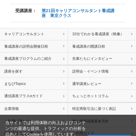
受講講座：
第21回キャリアコンサルタント養成講
座 東京クラス
キャリアコンサルタント
10分でわかる養成講座（映像）
養成講座の説明会開催日程
養成講座の開講日程
養成講座プログラムのご紹介
先輩たちにインタビュー
講座を探す
説明会・イベント情報
まなびTopics
通学講座レビュー
通信講座プラスαガイド
ちょっとホットコラム
企業情報
特定商取引法に基づく表記
ご利用に関して
個人情報保護基本方針
当サイトでは利用体験の向上およびコンテ
ンツの最適な提供、トラフィックの分析を
悪質商法にご注意ください
ご利用ガイド
目的としてCookieを使用しています。