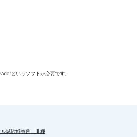
eaderというソフトが必要です。
ル試験解答例 III 種