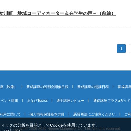
女川町 地域コーディネーター＆在学生の声～（前編）
1
講座（映像）
養成講座の説明会開催日程
養成講座の開講日程
養成講
イベント情報
まなびTopics
通学講座レビュー
通信講座プラスαガイド
利用に関して
個人情報保護基本方針
悪質商法にご注意ください
ご
ックの分析を目的としてCookieを使用しています。
Copyright© 2006-2025 Nippon Manpower Co., Ltd. All rights reserved.
といたします。