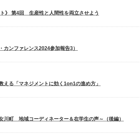
ト》 第4回 生産性と人間性を両立させよう
カンファレンス2024参加報告3）
える「マネジメントに効く1on1の進め方」
女川町 地域コーディネーター＆在学生の声～（後編）