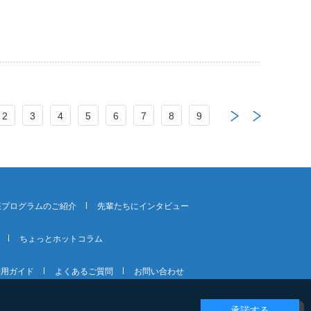
2
3
4
5
6
7
8
9
座プログラムのご紹介
先輩たちにインタビュー
ちょっとホットコラム
利用ガイド
よくあるご質問
お問い合わせ
承諾する