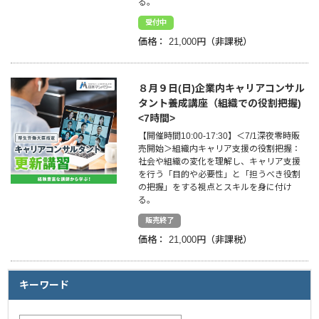
る。
受付中
企業情報
価格：
21,000円
採用情報
８月９日(日)企業内キャリアコンサル
閉じる
タント養成講座（組織での役割把握)
<7時間>
【開催時間10:00-17:30】＜7/1深夜零時販
売開始＞組織内キャリア支援の役割把握：
社会や組織の変化を理解し、キャリア支援
を行う「目的や必要性」と「担うべき役割
の把握」をする視点とスキルを身に付け
る。
販売終了
価格：
21,000円
キーワード