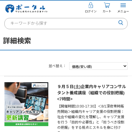
ログイン
カート
メニュー
キーワードから探す
通信講座
詳細検索
キャリアコンサルタント
書籍・教材
並べ替え
講座を探す
お知らせ
９月５日(土)企業内キャリアコンサル
タント養成講座（組織での役割把握)
ご利用ガイド
<7時間>
【開催時間10:00-17:30】＜8/1深夜零時販
売開始＞組織内キャリア支援の役割把握：
社会や組織の変化を理解し、キャリア支援
個人のお客様
を行う「目的や必要性」と「担うべき役割
の把握」をする視点とスキルを身に付け
法人のお客様